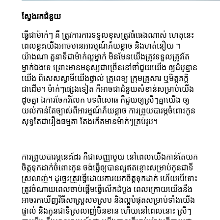
ស្វែងរកជំនួយ
ធ្វើជាម៉ាក់ៗ គឺ ត្រូវការការទទួលខុសត្រូវធំធេងណាស់ ហេតុនេះ
ពេលខ្លះយើងអាចមានអារម្មណ៍ភ័យខ្លាច និងហត់នឿយ ។
យ៉ាងណា តួនាទីជាម៉ាក់ល្អម្នាក់ មិនមែនយើងត្រូវទទួលត្រូវតែ
ម្នាក់ឯងទេ ព្រោះមានមនុស្សជាច្រើននៅចាំជួយយើង ឲ្យដំបូន្មាន
យើង ពិសេសស្វាមីយើងផ្ទាល់ គ្រូពេទ្យ ក្រុមគ្រួសារ ឬមិត្តភក្តិ
ជាដើម។ ម៉ាក់ៗផ្សេងទៀត ក៏អាចជាជំនួយសំខាន់សម្រាប់យើង
ដូចគ្នា ឯការចែករំលែក បទពិសោធ ក៏ជួយឲ្យស្រីៗគ្នាយើង ឲ្យ
យល់កាន់តែច្បាស់ពីអារម្មណ៍ភ័យខ្លាច ការព្រួយបារម្ភចំពោះកូន
សុទ្ធតែជារឿងធម្មតា តែងកើតមានម៉ាក់ៗគ្រប់រូប។
ការព្រួយបារម្ភនេះដែរ ក៏ជាសញ្ញាមួយ នៅពេលយើងកាន់តែយក
ចិត្តទុកដាក់ចំពោះកូន ចង់ធ្វើឲ្យបានល្អឥតខ្ចោះសម្រាប់កូនជាទី
ស្រលាញ់។ ដូច្នេះត្រូវធ្វើដោយការយកចិត្តទុកដាក់ ហើយបើទោះ
ត្រូវចំណាយពេលចាប់ផ្តើមធ្វើលើកដំបូង ពេលក្រោយយើងនឹង
អាចរកឃើញវិធីសាស្រ្តសមស្រប និងល្អបំផុតសម្រាប់ទាំងយើង
ផ្ទាល់ និងកូនជាទីស្រលាញ់មិនខាន ហើយនៅពេលនោះ ស្រីៗ