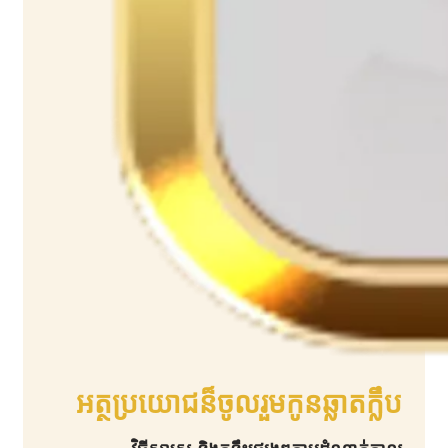
អត្ថប្រយោជន៏ចូលរួមកូនឆ្លាតក្លឹប​