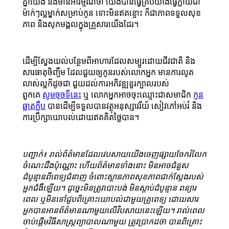
គ្នាយើង នឹងមានអារម្មណ៍ថា យើងបានធ្វើគ្រប់យ៉ាងធ្វើក្លាយជា
ម៉ាក់ៗល្អម្នាក់សម្រាប់កូន ទោះមិនឥតខ្ចោះ ក៏ជាភាពទទួលសុខ
ភាព និងសុភមង្គលក្នុងគ្រួសារយើងដែរ។
ដើម្បី​ស្វែង​យល់​បន្ថែម​ពី​អាហារ​ដែល​សម្បូរ​ដោយ​ជីវជាតិ និង
សារធាតុ​ចិញ្ចឹម​ ដែល​ជួយ​ឲ្យ​កូន​របស់​លោក​អ្នក មាន​ការ​លូត​
លាស់​ល្អ​ក៏ដូច​ជា ជួយ​ដល់​ការ​អភិវឌ្ឍខួរ​ក្បាល​របស់​
ពួកគេ
សូមចុចទីនេះ
ឬ លោក​អ្នក​អាចចុះឈ្មោះជាសមាជិក
កូន​
ឆ្លាត​ក្លឹប
បានដើម្បីទទួលបានវត្ថុអនុស្សាវរីយ៍ សៀវភៅអប់រំ និង
ការប្រឹក្សាយោបល់ដោយឥតគិតថ្លៃបាន។
បញ្ជាក់៖ រាល់ព័ត៌មានដែលវេបសាយយើងចេញផ្សាយចែករំលែក
ចំណេះដឹងប៉ុណ្ណោះ ហើយព័ត៌មានទាំងនោះ មិនអាចជំនួស
ដំបូន្មានពីពេទ្យជំនាញ ចំពោះស្ថានភាពសុខភាពជាក់ស្ដែងរបស់
អ្នកជំងឺឡើយ។ ដូច្នេះមិនត្រូវបោះបង់ មិនស្ដាប់ដំបូន្មាន ពន្យារ
ពេល ឬមិនទៅជួបពិគ្រោះយោបល់ជាមួយគ្រូពេទ្យ ដោយសារ
អ្នកបានអានព័ត៌មានណាមួយលើវិបសាយនេះឡើយ។ រាល់ពេល
ចាប់ផ្ដើមវិធីសាស្ត្រព្យាបាលណាមួយ ត្រូវប្រាកដថា បានពិគ្រោះ