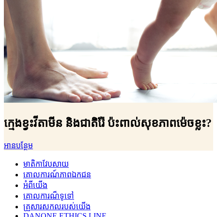
ក្មេងខ្វះវីតាមីន ​និងជាតិរ៉ែ ​ប៉ះពាល់សុខភាព​ម៉េចខ្លះ?
អានបន្ថែម
មាតិកាវែបសាយ
គោលការណ៍ភាពឯកជន
អំពីយើង
គោលការណ៏ទូទៅ
គ្រួសារសកលរបស់យើង
DANONE ETHICS LINE