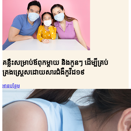
គន្លឹះសម្រាប់ឪពុកម្តាយ និងកូនៗ ដើម្បីគ្រប់
គ្រងស្រ្តេសដោយសារជំងឺកូវីដ១៩
អានបន្ថែម