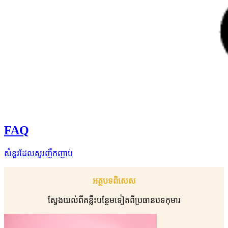
FAQ
សំនួរដែលសួរញឹកញាប់
អត្ថបទពិសេស
ស្វែងយល់ពីគន្លឹះបន្ថែមទៀតពីប្រធានបទកុមារ