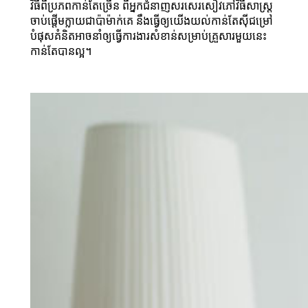
វិធីពីប្រភពកាន់តែច្រើន ពីអ្នកជំនាញសរសេរសៀវភៅវិធីសាស្ត្រ
ចាប់ផ្ដើមក្លាយជាប៉ាម៉ាក់គេ នឹងធ្វើឲ្យយើងយល់កាន់តែស៊ីជម្រៅ
បំផុសគំនិតអាចនាំឲ្យធ្វើការងារសំខាន់សម្រាប់គ្រួសារមួយនេះ
កាន់តែបានល្អ។