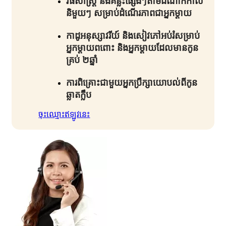
វិធីសាស្រ្ត និងគន្លឹះផ្សេងៗតាមដំណាក់កាល
និមួយៗ សម្រាប់ដំណើរភាពជាអ្នកម្តាយ​
កាដូអនុស្សាវរីយ៍ និងសៀវភៅអប់រំសម្រាប់
អ្នកម្តាយពពោះ និងអ្នកម្តាយដែលមានកូន
គ្រប់ ២ឆ្នាំ​
ការពិគ្រោះជាមួយអ្នកប្រឹក្សាយោបល់ពីកូន
ឆ្លាតក្លឹប​
ចុះឈ្មោះឥឡូវនេះ