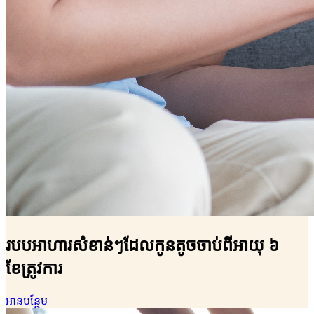
របបអាហារសំខាន់ៗដែលកូនតូចចាប់ពីអាយុ ៦
ខែត្រូវការ
អានបន្ថែម