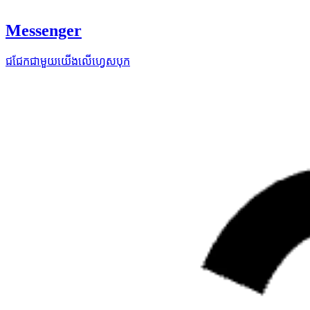
Messenger
ជជែកជាមួយយើងលើហ្វេសបុក