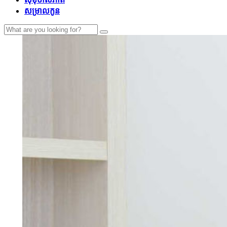
សម្រាលកូន