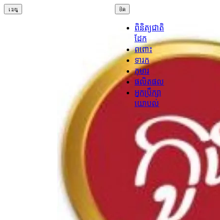
เมนู
ปิด
ពិនិត្យជាតិ
ដែក
ពពោះ
ទារក
កុមារ
ផលិតផល
អ្នកប្រឹក្សា
យោបល់