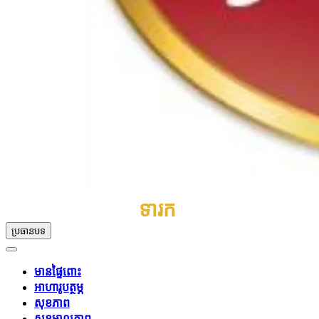
ទារក
ប្រធានបទ
មានផ្ទៃពោះ
អាហារូបត្ថម្ភ
សុខភាព
សុខុមាលភាព