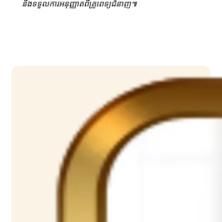
និងទទួលការអនុញ្ញាតពីគ្រូពេទ្យជំនាញ៕