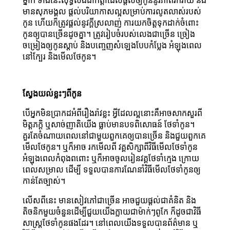
ម្នាក់ ទាំងនេះសុទ្ធសឹងជាកត្តាដែលផ្តល់ឲ្យកូននូវភាពរីករាយ និង
មានសុភមង្គល ផ្ដល់បរិយាកាសល្អសម្រាប់ការលូតលាស់របស់
កូន ហើយក៏ត្រូវផ្តល់នូវក្តីស្រលាញ់ ការយកចិត្តទុកដាក់ចំពោះ
កូនឲ្យបានច្រើនដូចគ្នា។ ត្រូវរៀបចំរបស់លេងជាច្រើន ច្រៀង
ចម្រៀងឲ្យកូនស្ដាប់ និងបញ្ចេញសំឡេងបែបកំប្លែង អំឡុងពេល
នៅក្បែរ និងមើលថែកូន។
ស្វែងយល់ខ្លះៗពីកូន
បើអ្នកមិនប្រាកដអំពីរឿងរ៉ាវខ្លះ អ្វីដែលល្អនោះគឺអាចសាកសួរពី
មិត្តភក្តិ ឬសាច់ញាតិយើង ធ្លាប់មានបទពិសោធន៍ ថែទាំកូន។
គួរតែចំណាយពេលនៅជាមួយពួកគេឲ្យបានច្រើន និងជួយពួកគេ
មើលថែកូន។ ឬក៏អាច រកមើលពី វគ្គសិក្សាពីវិធីមើលថែទាំកូន
អំឡុងពេលកំពុងពពោះ ឬក៏អាចចូលរៀនវគ្គថែទាំក្មេង ក្រោយ
ពេលសម្រាល ដើម្បី ទទួលបានការណែនាំវិធីមើលថែទាំកូនឲ្យ
កាន់តែច្បាស់។
លើសពីនេះ មានសៀវភៅជាច្រើន អាចជួយផ្តល់ជាគំនិត និង
តិចនិកមួយចំនួនដើម្បីជួយយើងក្លាយជាម៉ាក់ៗពូកែ ក៏ដូចជាវិធី
សាស្រ្តថែទាំកូនផងដែរ។ នៅពេលយើងទទួលបានព័ត៌មាន ឬ