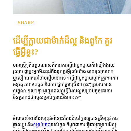
SHARE
ដើម្បីក្លាយជាម៉ាក់ដ៏ល្អ និងពូកែ គួរ
ធ្វើអី្វខ្លះ?
មានស្រី្តៗតិចតួចណាស់គិតថាការធ្វើជាអ្នកម្ដាយគឺជារឿងងាយ
ស្រួល ដូច្នេះអ្នកមិនគួររំពឹងទុកនូវអ្វីគ្រប់យ៉ាង ងាយស្រួលពេក
ឬលឿនពេកនៅចាប់ផ្តើមនោះទេ។ ធ្វើជាអ្នកម្តាយម្នាក់ត្រូវការការ
អនុវត្ត ភាពអត់ធ្មត់ និងការ ថ្នាក់ថ្នមច្រើន។ កូនៗគ្រប់រូប មាន
លក្ខណៈខុសៗគ្នា ដូច្នេះពេលខ្លះអ្វីដែលល្អសម្រាប់កូនគេនោះ
មិនប្រាកដថាល្អសម្រាប់កូនយើងនោះទេ។
ចំណុចសំខាន់ដែលត្រូវចាំនោះគឺការបំបៅកូនឲ្យបានត្រឹមត្រូវ ការ
ផ្លាស់ប្តូរ និង
ទម្លាប់គេង
របស់កូន ក៏ដូចជាការធ្វើជាអ្នកម្តាយដ៏ល្អ