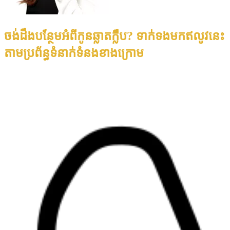
ចង់ដឹងបន្ថែមអំពីកូនឆ្លាតក្លឹប? ទាក់ទងមកឥលូវនេះ
តាមប្រព័ន្ធទំនាក់ទំនងខាងក្រោម