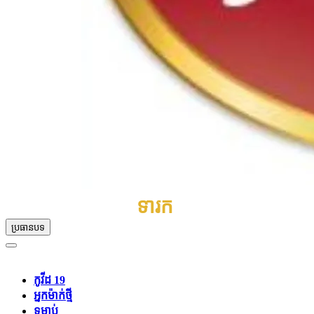
ទារក
ប្រធានបទ
កូវីដ 19
អ្នកម៉ាក់ថ្មី
ទម្លាប់