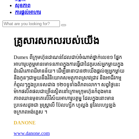
សុខភាព
ការផ្តល់អាហារ
គ្រូសារសកលរបស់យើង
Dumex ពីក្រុមហ៊ុនដាណន់ដែលជាប់ចំណាត់ថ្នាក់លេខ១ ផ្នែក
អាហារូបត្ថម្ភមានមោទនភាពក្នុងការធ្វើជាដៃគូរបស់អ្នកម្តាយក្នុង
ដំណើរភាពដ៏មានន័យ។ ដើម្បីធានាបានថាយើងផ្តល់ឲ្យអ្នកម្តាយ
និងកូនៗជាមួយនឹងវិនិយោគសមត្ថភាពស្រាវជ្រាវ និងអាជីវកម្ម
កំពូលៗក្នុងប្រទេសជាង ១២០ទូទាំងពិភពលោក។ សព្វថ្ងៃនេះ
ម៉ាកផលិតផលជាច្រើនស្ថិតនៅក្រោមក្រុមហ៊ុនកំពុងមាន
ភាពឈានមុខគេលើវិស័យអាហារូបត្ថម្ភ្ ដែលក្នុងនោះមាន
ប្រទេសដូចជា អូស្រ្តាលី ប៊ែលហ្សីក ហូល្លង់ នូវែលហ្សេឡង់
ចក្រភពអង់គ្លេស ។
DANONE
www.danone.com