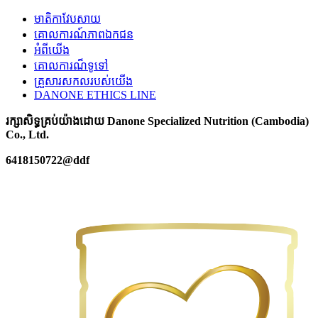
មាតិកាវែបសាយ
គោលការណ៍ភាពឯកជន
អំពីយើង
គោលការណ៏ទូទៅ
គ្រួសារសកលរបស់យើង
DANONE ETHICS LINE
រក្សាសិទ្ធគ្រប់យ៉ាងដោយ Danone Specialized Nutrition (Cambodia)
Co., Ltd.
6418150722@ddf