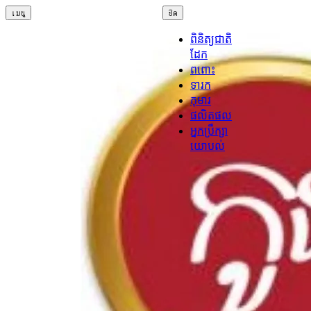
เมนู
ปิด
ពិនិត្យជាតិ
ដែក
ពពោះ
ទារក
កុមារ
ផលិតផល
អ្នកប្រឹក្សា
យោបល់