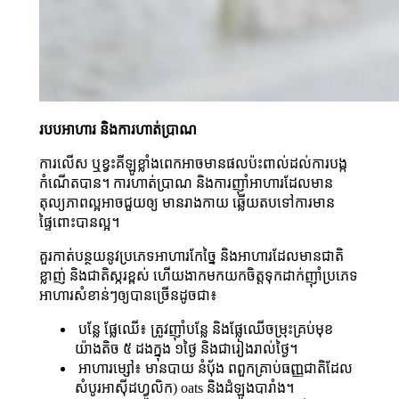
របបអាហារ និងការហាត់ប្រាណ
ការលើស ឬខ្វះគីឡូខ្លាំងពេកអាចមានផលប៉ះពាល់ដល់ការបង្ក
កំណើតបាន។ ការហាត់ប្រាណ និងការញ៉ាំអាហារដែលមាន
តុល្យភាពល្អអាចជួយឲ្យ មានរាងកាយ ឆ្លើយតបទៅការមាន
ផ្ទៃពោះបានល្អ។
គួរកាត់បន្ថយនូវប្រភេទអាហារកែច្នៃ និងអាហារដែលមានជាតិ
ខ្លាញ់ និងជាតិស្ករខ្ពស់ ហើយងាកមកយកចិត្តទុកដាក់ញ៉ាំប្រភេទ
អាហារសំខាន់ៗឲ្យបានច្រើនដូចជា៖
បន្លែ ផ្លែឈើ៖ ត្រូវញ៉ាំបន្លែ និងផ្លែឈើចម្រុះគ្រប់មុខ
យ៉ាងតិច ៥ ដងក្នុង ១ថ្ងៃ និងជារៀងរាល់ថ្ងៃ។
អាហារម្សៅ៖ មានបាយ នំប៉័ង ពពួកគ្រាប់ធញ្ញជាតិដែល
សំបូរអាស៊ីដហ្វូលិក) oats និងដំឡូងបារាំង។