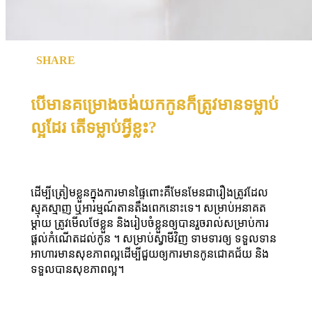
SHARE
បើមានគម្រោងចង់យកកូនក៏ត្រូវមានទម្លាប់
ល្អដែរ តើទម្លាប់អី្វខ្លះ?
ដើម្បីត្រៀមខ្លួនក្នុងការមានផ្ទៃពោះគឺមែនមែនជារឿងត្រូវដែល
ស្មុគស្មាញ ឬអារម្មណ៍តានតឹងពេកនោះទេ។ សម្រាប់អនាគត
ម្ដាយ ត្រូវមើលថែខ្លួន និងរៀបចំខ្លួនឲ្យបានរួចរាល់សម្រាប់ការ
ផ្ដល់កំណើតដល់កូន ។ សម្រាប់ស្វាមីវិញ ទាមទារឲ្យ ទទួលទាន
អាហារមានសុខភាពល្អដើម្បីជួយឲ្យការមានកូនជោគជ័យ និង
ទទួលបានសុខភាពល្អ។