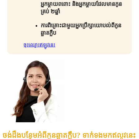
អ្នកម្តាយពពោះ និងអ្នកម្តាយដែលមានកូន
គ្រប់ ២ឆ្នាំ​
ការពិគ្រោះជាមួយអ្នកប្រឹក្សាយោបល់ពីកូន
ឆ្លាតក្លឹប​
ចុះឈ្មោះឥឡូវនេះ
ចង់ដឹងបន្ថែមអំពីកូនឆ្លាតក្លឹប? ទាក់ទងមកឥលូវនេះ