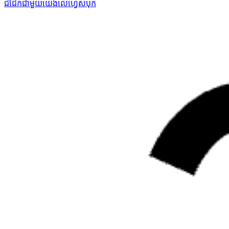
ជជែកជាមួយយើងលើហ្វេសបុក