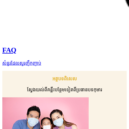
FAQ
សំនួរដែលសួរញឹកញាប់
អត្ថបទពិសេស
ស្វែងយល់ពីគន្លឹះបន្ថែមទៀតពីប្រធានបទកុមារ