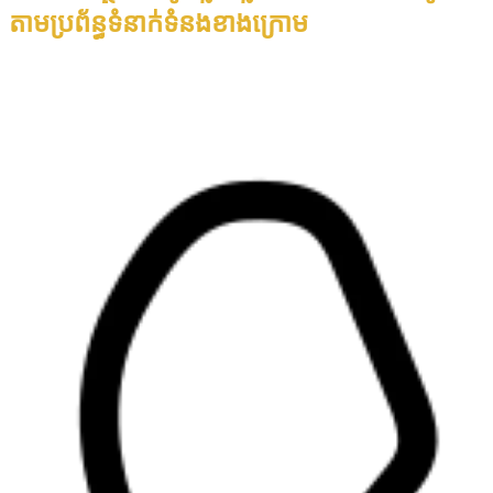
តាមប្រព័ន្ធទំនាក់ទំនងខាងក្រោម