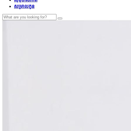
សម្រាលកូន