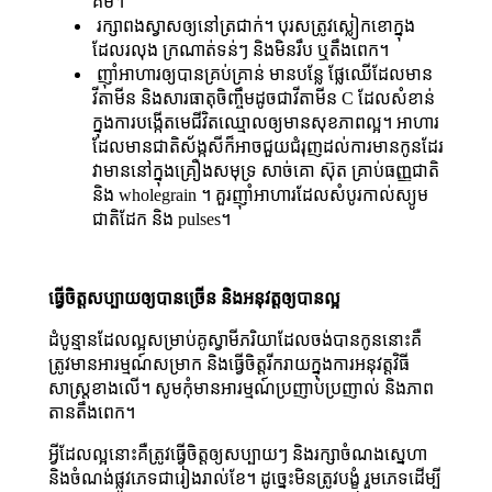
គីមី។
រក្សាពងស្វាសឲ្យនៅត្រជាក់។ បុរសត្រូវស្លៀកខោក្នុង
ដែលរលុង ក្រណាត់ទន់ៗ និងមិនរឹប ឬតឹងពេក។
ញ៉ាំអាហារឲ្យបានគ្រប់គ្រាន់ មានបន្លែ ផ្លែឈើដែលមាន
វីតាមីន និងសារធាតុចិញ្ចឹមដូចជាវីតាមីន C ដែលសំខាន់
ក្នុងការបង្កើតមេជីវិតឈ្មោលឲ្យមានសុខភាពល្អ។ អាហារ
ដែលមានជាតិស័ង្កសីក៏អាចជួយជំរុញដល់ការមានកូនដែរ
វាមាននៅក្នុងគ្រឿងសមុទ្រ សាច់គោ ស៊ុត គ្រាប់ធញ្ញជាតិ
និង wholegrain ។ គួរញ៉ាំអាហារដែលសំបូរកាល់ស្យូម
ជាតិដែក និង pulses។
ធ្វើចិត្តសប្បាយឲ្យបានច្រើន និងអនុវត្តឲ្យបានល្អ
ដំបូន្មានដែលល្អសម្រាប់គូស្វាមីភរិយាដែលចង់បានកូននោះគឺ
ត្រូវមានអារម្មណ៍សម្រាក និងធ្វើចិត្តរីករាយក្នុងការអនុវត្តវិធី
សាស្ត្រខាងលើ។ សូមកុំមានអារម្មណ៍ប្រញាប់ប្រញាល់ និងភាព
តានតឹងពេក។
អ្វីដែលល្អនោះគឺត្រូវធ្វើចិត្តឲ្យសប្បាយៗ និងរក្សាចំណងស្នេហា
និងចំណង់ផ្លូវភេទជារៀងរាល់ខែ។ ដូច្នេះមិនត្រូវបង្ខំ រួមភេទដើម្បី