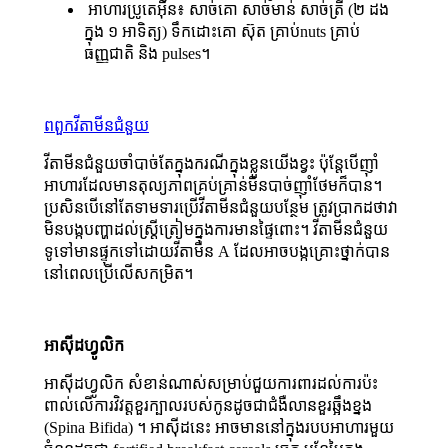
អាហារប្រូតេអ៊ីន៖ សាច់គោ សាច់មាន់ សាច់ត្រី (២ ដង
ក្នុង ១ អាទិត្យ) ទឹកដោះគោ ស៊ុត គ្រាប់nuts គ្រាប់
ធញ្ញជាតិ និង pulses។
ពពួកវីតាមីនជំនួយ
វីតាមីនជំនួយចាំបាច់តែក្នុងករណីក្នុងខ្លួនយើងខ្វះ ប៉ុន្តែបើញ៉ាំ
អាហារដែលមានតុល្យភាពគ្រប់គ្រាន់មិនបាច់ញ៉ាំថែមក៏បាន។
ប្រសិនបើនៅតែទាមទារប្រើវីតាមីនជំនួយបន្ថែម ត្រូវប្រាកដថាវា
មិនបង្កបញ្ហាដល់ស្ត្រីត្រៀមក្នុងការមានផ្ទៃពោះ។ វីតាមីនជំនួយ
ទូទៅមានផ្ទុកទៅដោយវីតាមីន A ដែលអាចបង្កគ្រោះថ្នាក់បាន
នៅពេលប្រើលើសកម្រិត។
អាស៊ីដហ្វូលិក
អាស៊ីដហ្វូលិក សំខាន់ណាស់សម្រាប់ជួយការពារដល់ការប៉ះ
ពាល់លើការវិវត្តខួរក្បាលរបស់កូនដូចជាជំងឺលានខួរឆ្អឹងខ្នង
(Spina Bifida) ។ អាស៊ីដនេះ អាចមាននៅក្នុងរបបអាហារមួយ