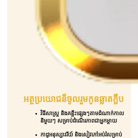
អត្ថប្រយោជន៏ចូលរួមកូនឆ្លាតក្លឹប​
វិធីសាស្រ្ត និងគន្លឹះផ្សេងៗតាមដំណាក់កាល
និមួយៗ សម្រាប់ដំណើរភាពជាអ្នកម្តាយ​
កាដូអនុស្សាវរីយ៍ និងសៀវភៅអប់រំសម្រាប់