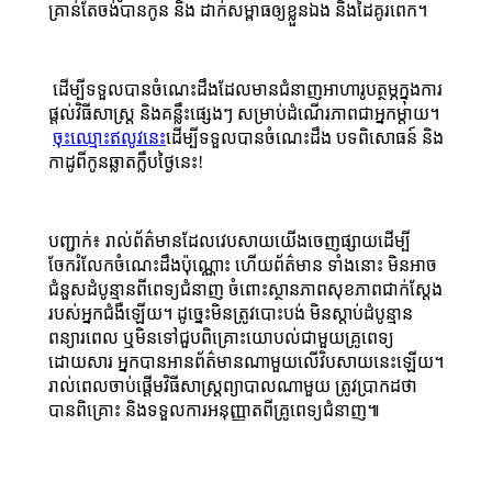
គ្រាន់តែចង់បានកូន និង ដាក់សម្ពាធឲ្យខ្លួនឯង និងដៃគូរពេក។
ដើម្បីទទួលបានចំណេះដឹងដែលមានជំនាញអាហារូបត្ថម្ភក្នុងការ
ផ្តល់វិធីសាស្រ្ត និងគន្លឹះផ្សេងៗ សម្រាប់ដំណើរភាពជាអ្នកម្តាយ។
ចុះឈ្មោះឥលូវនេះ
ដើម្បីទទួលបានចំណេះដឹង បទពិសោធន៍ និង
កាដូពីកូនឆ្លាតក្លឹបថ្ងៃនេះ!
បញ្ជាក់៖ រាល់ព័ត៌មានដែលវេបសាយយើងចេញផ្សាយដើម្បី
ចែករំលែកចំណេះដឹងប៉ុណ្ណោះ ហើយព័ត៌មាន ទាំងនោះ មិនអាច
ជំនួសដំបូន្មានពីពេទ្យជំនាញ ចំពោះស្ថានភាពសុខភាពជាក់ស្ដែង
របស់អ្នកជំងឺឡើយ។ ដូច្នេះមិនត្រូវបោះបង់ មិនស្ដាប់ដំបូន្មាន
ពន្យារពេល ឬមិនទៅជួបពិគ្រោះយោបល់ជាមួយគ្រូពេទ្យ
ដោយសារ អ្នកបានអានព័ត៌មានណាមួយលើវិបសាយនេះឡើយ។
រាល់ពេលចាប់ផ្ដើមវិធីសាស្ត្រព្យាបាលណាមួយ ត្រូវប្រាកដថា
បានពិគ្រោះ និងទទួលការអនុញ្ញាតពីគ្រូពេទ្យជំនាញ៕