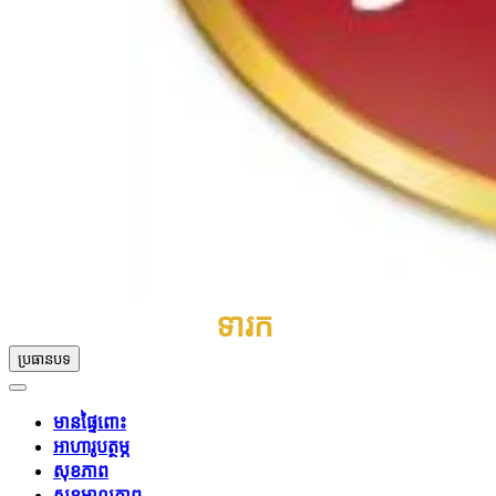
ទារក
ប្រធានបទ
មានផ្ទៃពោះ
អាហារូបត្ថម្ភ
សុខភាព
សុខុមាលភាព