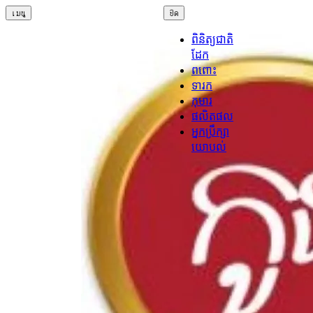
เมนู
ปิด
ពិនិត្យជាតិ
ដែក
ពពោះ
ទារក
កុមារ
ផលិតផល
អ្នកប្រឹក្សា
យោបល់