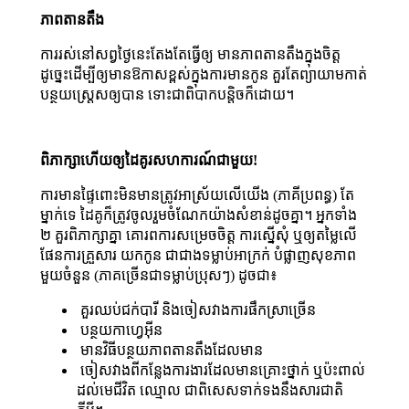
ភាពតានតឹង
ការរស់នៅសព្វថ្ងៃនេះតែងតែធ្វើឲ្យ មានភាពតានតឹងក្នុងចិត្ត
ដូច្នេះដើម្បីឲ្យមានឱកាសខ្ពស់ក្នុងការមានកូន គួរតែព្យាយាមកាត់
បន្ថយស្ត្រេសឲ្យបាន ទោះជាពិបាកបន្តិចក៏ដោយ។
ពិភាក្សាហើយឲ្យដៃគូរសហការណ៍ជាមួយ!
ការមានផ្ទៃពោះមិនមានត្រូវអាស្រ័យលើយើង (ភាគីប្រពន្ធ) តែ
ម្នាក់ទេ ដៃគូក៏ត្រូវចូលរួមចំណែកយ៉ាងសំខាន់ដូចគ្នា។ អ្នកទាំង
២ គួរពិភាក្សាគ្នា គោរពការសម្រេចចិត្ត ការស្នើសុំ ឬឲ្យតម្លៃលើ
ផែនការគ្រួសារ យកកូន ជាជាងទម្លាប់អាក្រក់ បំផ្លាញសុខភាព
មួយចំនួន (ភាគច្រើនជាទម្លាប់ប្រុសៗ) ដូចជា៖
គួរឈប់ជក់បារី និងចៀសវាងការផឹកស្រាច្រើន
បន្ថយកាហ្វេអ៊ីន
មានវិធីបន្ថយភាពតានតឹងដែលមាន
ចៀសវាងពីកន្លែងការងារដែលមានគ្រោះថ្នាក់ ឬប៉ះពាល់
ដល់មេជីវិត ឈ្មោល ជាពិសេសទាក់ទងនឹងសារជាតិ