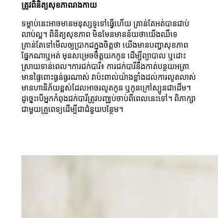
ត្រូវពិនិត្យសុខភាពរាងកាយ
ទម្លាប់នេះអាចមានមនុស្សទូទៅធ្វើហើយ គ្រាន់តែអត់បានជាប់
លាប់ល្អ។ ពិនិត្យសុខភាព មិនមែនមានន័យថាយើងឈឺទេ
គ្រាន់តែទៅមើលឲ្យប្រាកដក្នុងចិត្តថា យើងមានបញ្ហាសុខភាព
ផ្នែកណាឬអត់ មុនសម្រេចចិត្តយកកូន ដើម្បីព្យាបាល ឬដោះ
ស្រាយទាន់ពេល។ការជក់បារី៖ ការជក់បារីនឹង​កាត់​បន្ថយ​អត្រា​​
មាន​ផ្ទៃ​ពោះ​ធ្ងន់ធ្ងរ​ណាស់ វា​ប៉ះ​ពាល់​យ៉ាង​ខ្លាំង​ដល់​ការ​លូត​លាស់
មានហានិភ័យខ្ពស់ដែលអាច​រលូត​កូន ឬ​កូន​ក្រៅ​ស្បូន​ជាដើម។
ដូច្នេះ​បើ​អ្នក​កំពុង​ជក់​បារី​​ត្រូវ​បញ្ឈប់​ចាប់​ពី​ពេល​នេះ​ទៅ។ ពិភាក្សា
ជាមួយគ្រួពេទ្យដើម្បីជាជំនួយបន្ថែម។