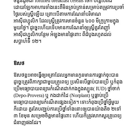
ចំនួនដូចជា fortified breakfast cereals ចេក បន្លែបៃតង
ដោយឡែកអាហារទាំងនេះគឺមិនគ្រប់គ្រាន់សម្រាប់តម្រូវការប្រចាំ
ថ្ងៃរបស់ស្ត្រីឡើយ ព្រោះបើតាមការណែនាំបរិមាណ
អាស៊ីដហ្វូលិក ដែលស្ត្រីត្រូវការមានចំនួន ៤០០ មីក្រូក្រាមក្នុង
មួយថ្ងៃ។ ដូច្នេះហើយទើបមានការណែនាំឲ្យស្ត្រីគួរតែញ៉ាំ
អាស៊ីដហ្វូលិកបន្ថែម អំឡុងមានផ្ទៃពោះ ពីដំបូងរហូតដល់
សប្ដាហ៍ទី ១២។
ឱសថ
ឱសថខ្លះអាចធ្វើឲ្យអត្រាដែលអ្នកមានកូនមានការធ្លាក់ចុះបាន
ដូច្នេះត្រូវពិភាក្សាជាមួយគ្រូពេទ្យ ប្រសិនបើធ្លាប់បានប្រើ ឬកំពុង
ប្រើមធ្យោបាយពន្យារកំណើតដាក់កងក្នុងស្បូន( IUD) ថ្នាំចាក់
(Depo-Provera) ឬ កងដាក់ដៃ (Norplant) ឬធ្លាប់ប្រើ
មធ្យោបាយពន្យារកំណើតផ្សេងទៀត។ ទោះកំពុងប្រើថ្នាំអ្វីមួយ
ក៏ដោយ គួរតែបញ្ឈប់ការប្រើថ្នាំទាំងនោះឲ្យបានយ៉ាងតិច ២ទៅ
៣ ខែមុន សម្រេចចិត្តមានផ្ទៃពោះ ហើយក៏ត្រូវសាកសួរគ្រូពេទ្យ
ជំនាញផងដែរ។