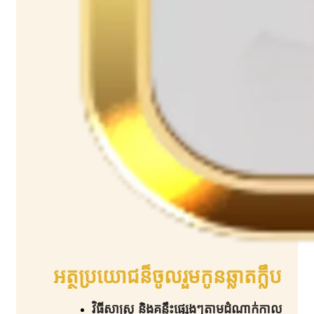
អត្ថប្រយោជន៏ចូលរួមកូនឆ្លាតក្លឹប​
វិធីសាស្រ្ត និងគន្លឹះផ្សេងៗតាមដំណាក់កាល