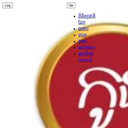
เมนู
ปิด
ពិនិត្យជាតិ
ដែក
ពពោះ
ទារក
កុមារ
ផលិតផល
អ្នកប្រឹក្សា
យោបល់