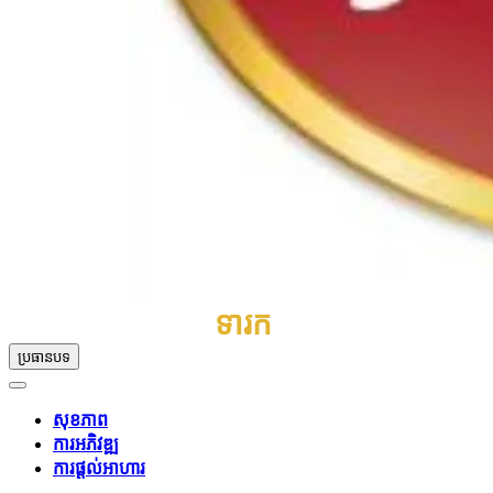
ទារក
ប្រធានបទ
សុខភាព
ការអភិវឌ្ឍ
ការផ្តល់អាហារ