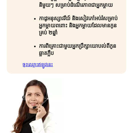
និមួយៗ សម្រាប់ដំណើរភាពជាអ្នកម្តាយ​
កាដូអនុស្សាវរីយ៍ និងសៀវភៅអប់រំសម្រាប់
អ្នកម្តាយពពោះ និងអ្នកម្តាយដែលមានកូន
គ្រប់ ២ឆ្នាំ​
ការពិគ្រោះជាមួយអ្នកប្រឹក្សាយោបល់ពីកូន
ឆ្លាតក្លឹប​
ចុះឈ្មោះឥឡូវនេះ