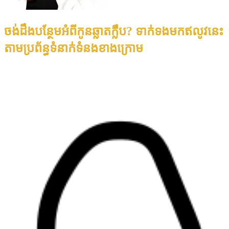
ចង់ដឹងបន្ថែមអំពីកូនឆ្លាតក្លឹប? ទាក់ទងមកឥលូវនេះ
តាមប្រព័ន្ធទំនាក់ទំនងខាងក្រោម