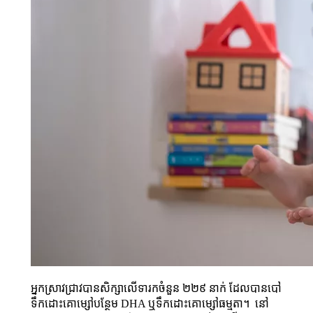
អ្នក​ស្រាវជ្រាវ​បាន​សិក្សា​លើ​ទារក​ចំនួន ២២៩ នាក់ ដែល​បាន​បៅ​
ទឹក​ដោះ​គោ​ម្សៅ​បន្ថែម DHA ឬ​ទឹក​ដោះ​គោ​ម្សៅធម្មតា​។ នៅ​