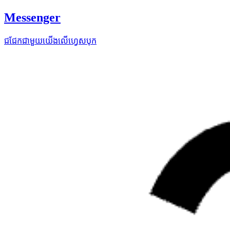
Messenger
ជជែកជាមួយយើងលើហ្វេសបុក