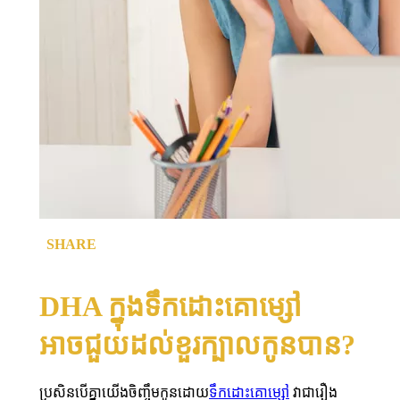
SHARE
DHA ក្នុងទឹកដោះគោម្សៅ
អាចជួយដល់ខួរក្បាលកូនបាន?
ប្រសិន​បើ​គ្នា​យើង​ចិញ្ចឹម​កូន​ដោយ​
ទឹក​ដោះ​គោ​ម្សៅ
វា​ជា​រឿង​