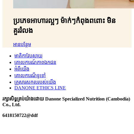
ប្រភេទអាហារល្អៗ ម៉ាក់ៗកំពុងពពោះ មិន
គួររំលង
អានបន្ថែម
មាតិកាវែបសាយ
គោលការណ៍ភាពឯកជន
អំពីយើង
គោលការណ៏ទូទៅ
គ្រួសារសកលរបស់យើង
DANONE ETHICS LINE
រក្សាសិទ្ធគ្រប់យ៉ាងដោយ Danone Specialized Nutrition (Cambodia)
Co., Ltd.
6418150722@ddf