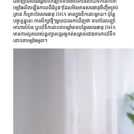
ជំនាញ​យល់​ដឹង​ខ្ពស់​បើ​ធៀប​ទៅ​នឹង​ទារក​ដែល​បៅ​ទឹក​ដោះ​គោ​
ម្សៅ​​ផលិត​ឡើងកាលពីដំបូងៗ​ដែលមិនមានសារធាតុចិញ្ចឹមគ្រប់
គ្រាន់ ក៏ព្រោះតែ​សារធាតុ DHA មានក្នុង​ទឹក​ដោះ​ម្ដាយ។ ប៉ុន្តែ
បច្ចុប្បន្ន​នេះ ការ​សិក្សា​ថ្មី​ៗ​មួយ​បាន​រក​ឃើញ​ថា ទារក​ដែល​ញ៉ាំ​
អាហារ​បំប៉ន ឬ​បៅ​ទឹក​ដោះ​គោ​ម្សៅ​មាន​បន្ថែម​សារធាតុ DHA
មាន​ការ​លូតលាស់​ខួរក្បាល​គួរ​ឲ្យ​កត់​សម្គាល់​ជាង​ទារក​បៅ​ទឹក​
ដោះ​គោ​ម្សៅ​ធម្មតា។