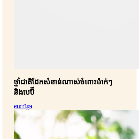
ថ្នាំជាតិដែកសំខាន់ណាស់ចំពោះម៉ាក់ៗ
និងបេប៊ី
អានបន្ថែម