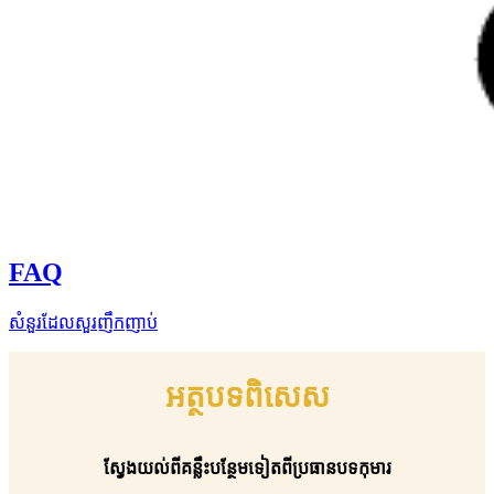
FAQ
សំនួរដែលសួរញឹកញាប់
អត្ថបទពិសេស
ស្វែងយល់ពីគន្លឹះបន្ថែមទៀតពីប្រធានបទកុមារ