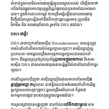
សំខាន់​ក្នុង​ការ​មើល​សារធាតុ​ផ្សំ​ឲ្យ​បាន​ច្បាស់​លាស់ ដើម្បី​ធានា​ថា​
យើង​កំពុង​ផ្ដល់​អាហារូបត្ថម្ភ​ដ៏​ល្អ​បំផុត​ដល់​កូន​តាម​ដែល​អាច​រក​
បាន។ ក្នុង​ទឹក​ដោះ​គោ​ម្សៅ ភាគ​ច្រើន​ផ្សំ​ឡើង​ដោយ​សារធាតុ​
ចិញ្ចឹម​ដែល​ស្រដៀង​ទៅ​នឹង​ទឹក​ដោះ​ម្ដាយ​រួម​មាន ប្រូតេអ៊ីន
វីតាមីន និង សារធាតុ​រ៉ែ​នានា រួម​ទាំង DHA ផង​ដែរ។
DHA ជា​អ្វី?
DHA ជាពាក្យ​កាត់នៃ​អាស៊ីដ Docosahexaenoic ពេល​ខ្លះ​ត្រូវ​
គេ​សំដៅ​ទៅ​លើ​អាហារ​បំប៉ន​ខួរ​ក្បាល​ក្មេងៗ។ អាស៊ីដ​ខ្លាញ់​ល្អ​
ប្រភេទ​នេះ ​អាច​ជួយ​ពង្រឹង​សមត្ថ​ភាព​ខួរ​ក្បាល​បាន​ដល់​ទៅ
៦០% និង​ជួយ​ទ្រទ្រង់​គ្រប់​ប្រព័ន្ធ​
ប្រសាទ​ក្នុង​រាង​កាយ
ពិសេស
អាស៊ីដ DHA ជា​សមាស​ធាតុ​រចនាសម្ព័ន្ធ​ដ៏សំខាន់​នៃ​ជាលិកា​ខួរ
ក្បាល។
ការសិក្សា​រក​ឃើញ​ថា អាស៊ីដ​ខ្លាញ់នៃ​ជា​សមាភាព​នៃ​អាស៊ី
ដ​
ខ្លាញ់​អូមេហ្គា ៣
មួយ​នេះ ជះ​ឥទ្ធិពល​យ៉ាង​ធំធេង​ទៅ​លើ​ការ​វិវត្ដ​
ខួរ​ក្បាល​របស់​ក្មេងៗ​តូចៗ ជួយ​ពង្រឹង​ឥរិយាបថ ក៏​ដូច​ជា​
សកម្មភាព​ផ្សេងៗ​របស់​ក្មេ​ងក្នុង​សង្គម​ផងដែរ។
ការ​ស្រាវជ្រាវ​បាន​បង្ហាញ​ថា ទារកដែល​
បៅ​ទឹក​ដោះ​ម្ដាយ
​មាន​