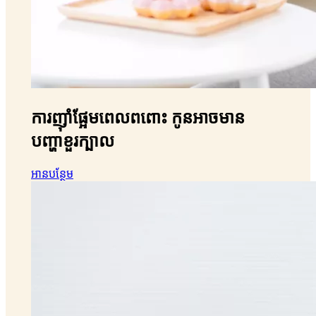
ការញ៉ាំផ្អែមពេលពពោះ កូនអាចមាន
បញ្ហាខួរក្បាល
អានបន្ថែម