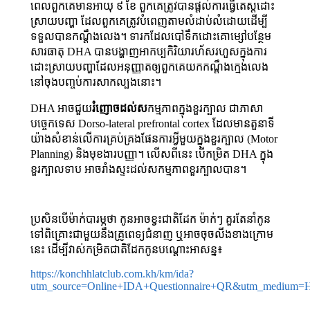
ពេល​ពួកគេ​មាន​អាយុ ៩ ខែ ពួកគេ​ត្រូវបាន​ផ្តល់​ការ​ធ្វើ​តេស្ត​ដោះ​
ស្រាយ​បញ្ហា ដែល​ពួក​គេ​ត្រូវ​បំពេញ​តាម​លំដាប់​លំដោយ​ដើម្បី
ទទួល​បាន​កណ្ដឹង​លេង។ ទារក​ដែល​បៅ​ទឹក​ដោះ​គោ​ម្សៅ​បន្ថែម​
សារធាតុ DHA បាន​បង្ហាញ​អាកប្បកិរិយា​រហ័ស​រហួស​ក្នុង​ការ​
ដោះ​ស្រាយ​បញ្ហា​ដែល​អនុញ្ញាត​ឲ្យពួកគេ​យក​កណ្ដឹងក្មេងលេង
នៅចុងបញ្ចប់ការសាកល្បងនោះ​។
DHA អាច​ជួយ​
រំញោច​ដល់​ស
កម្មភាព​ក្នុង​ខួរ​ក្បាល ជា​ភាសា​
បច្ចេកទេស Dorso-lateral prefrontal cortex ដែល​មាន​តួនាទី​
យ៉ាង​សំខាន់​លើ​ការ​គ្រប់​គ្រង​ផែន​ការ​អ្វី​មួយ​ក្នុង​ខួរ​ក្បាល (Motor
Planning) និង​មុខ​ងារ​បញ្ញា។ លើស​ពី​នេះ បើ​កម្រិត DHA ក្នុង​
ខួរ​ក្បាល​ទាប អាច​រាំង​ស្ទះ​ដល់​សកម្ម​ភាព​ខួរ​ក្បាល​បាន។
ប្រសិនបើម៉ាក់បារម្ភថា កូនអាចខ្វះជាតិដែក ម៉ាក់​ៗ​ គួរ​តែ​នាំ​កូន​
ទៅ​ពិគ្រោះ​ជា​មួយនឹង​គ្រូពេទ្យ​ជំនាញ ឬអាចចុចលីងខាងក្រោម
នេះ ដើម្បីវាស់កម្រិតជាតិដែកកូនបណ្តោះអាសន្ន៖
https://konchhlatclub.com.kh/km/ida?
utm_source=Online+IDA+Questionnaire+QR&utm_medium=